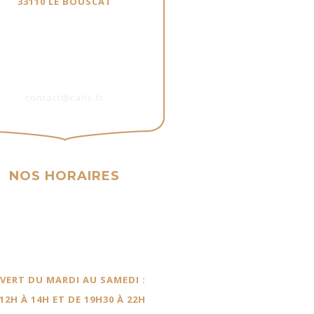
33110 LE BOUSCAT
PARKINGS À PROXIMITÉ
09 86 28 34 05
contact@calix.fr
NOS HORAIRES
nt / Cave à vin / Événement
Bistrot / Traiteur
VERT DU MARDI AU SAMEDI :
12H À 14H ET DE 19H30 À 22H