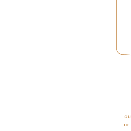
Restaura
OU
DE 