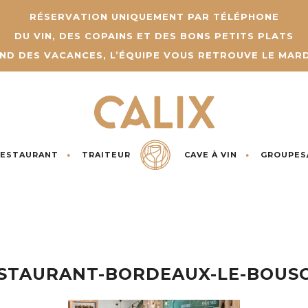
RÉSERVATION UNIQUEMENT PAR TÉLÉPHONE
DU VIN, DES COPAINS ET DES BONS PETITS PLATS
END DES VACANCES, L’ÉQUIPE VOUS RETROUVE LE MARD
RESTAURANT
TRAITEUR
CAVE À VIN
GROUPES
STAURANT-BORDEAUX-LE-BOUS