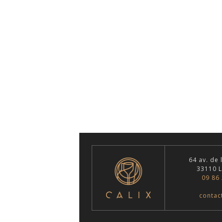
64 av. de 
33110 L
09 86 
contact