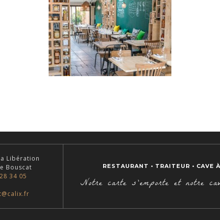
la Libération
RESTAURANT
•
TRAITEUR
•
CAVE À
e Bouscat
28 34 05
Notre carte s'emporte et notre ca
@calix.fr